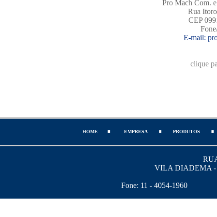
Pro Mach Com. e I
Rua Itoro
CEP 0991
Fone
E-mail: p
clique pa
HOME
≡
EMPRESA
≡
PRODUTOS
≡
RUA
VILA DIADEMA - 
Fone: 11 - 4054-1960